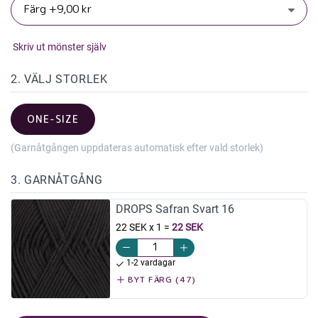
Skriv ut mönster själv
2. VÄLJ STORLEK
ONE-SIZE
(Garnåtgången uppdateras automatisk efter vald storlek)
3. GARNÅTGÅNG
DROPS Safran Svart 16
22 SEK x 1
=
22 SEK
1-2 vardagar
BYT FÄRG (47)