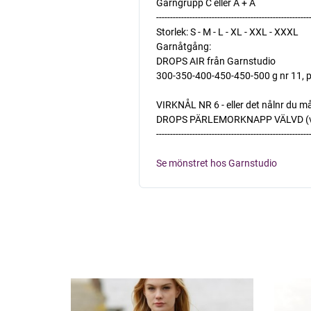
Garngrupp C eller A + A
-------------------------------------------------------
Storlek: S - M - L - XL - XXL - XXXL
Garnåtgång:
DROPS AIR från Garnstudio
300-350-400-450-450-500 g nr 11, p
VIRKNÅL NR 6 - eller det nålnr du må
DROPS PÄRLEMORKNAPP VÄLVD (vit), N
-------------------------------------------------------
Se mönstret hos Garnstudio