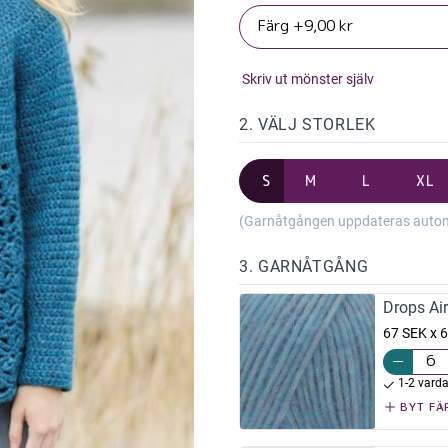
Skriv ut mönster själv
2. VÄLJ STORLEK
S
M
L
XL
(Garnåtgången uppdateras automat
3. GARNÅTGÅNG
Drops Ai
67 SEK x 6
1-2 vard
BYT FÄ