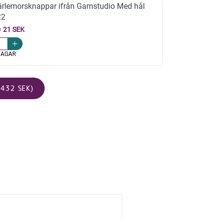
rlemorsknappar ifrån Garnstudio Med hål
22
=
21 SEK
DAGAR
432 SEK)