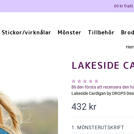
69 kr frakt
Stickor/virknålar
Mönster
Tillbehör
Brod
He
LAKESIDE C
Bli den första att recensera den 
Lakeside Cardigan by DROPS Desi
432 kr
1. MÖNSTERUTSKRIFT