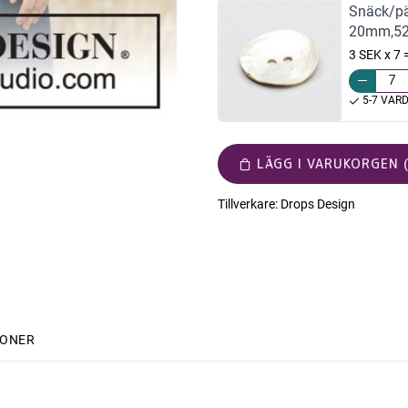
Snäck/pä
20mm,5
3 SEK x 7
5-7 VAR
LÄGG I VARUKORGEN (
Tillverkare:
Drops Design
IONER