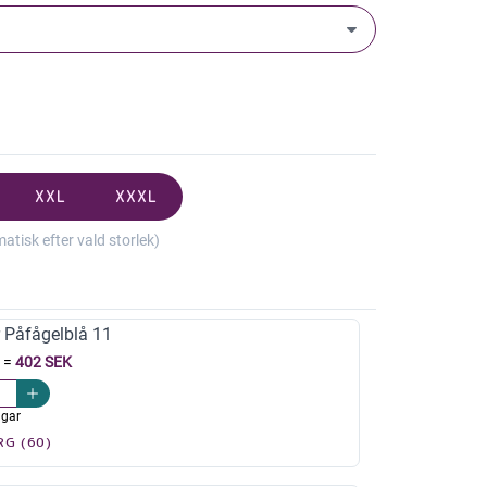
XXL
XXXL
isk efter vald storlek)
r Påfågelblå 11
=
402 SEK
agar
RG (60)