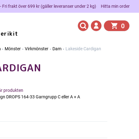
 - Fri frakt över 699 kr (gäller leveranser under 2 kg)
Hitta min order
0
erikit
m
Mönster
Virkmönster
Dam
Lakeside Cardigan
ARDIGAN
här produkten
gn DROPS 164-33 Garngrupp C eller A + A