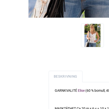
BESKRIVNING
GARNKVALITÉ
Elise
(60 % bomull, 4
MASKTÄTHET Ca 20 m x 6 v = 10 x 