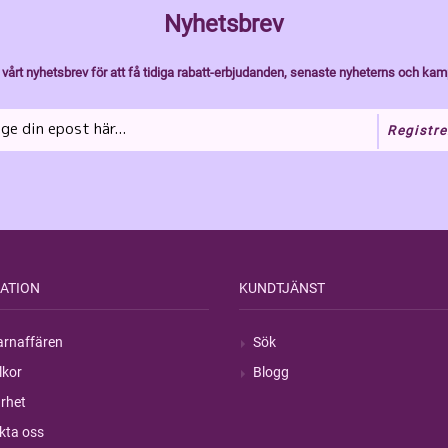
Nyhetsbrev
vårt nyhetsbrev för att få tidiga rabatt-erbjudanden, senaste nyheterns och kam
Registre
ATION
KUNDTJÄNST
rnaffären
Sök
lkor
Blogg
rhet
kta oss