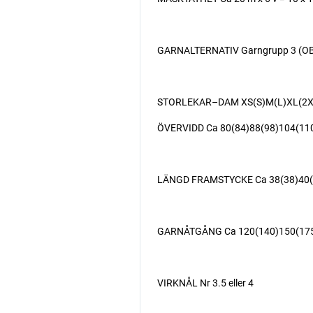
GARNALTERNATIV Garngrupp 3 (OBS! 
STORLEKAR–DAM XS(S)M(L)XL(2X
ÖVERVIDD Ca 80(84)88(98)104(11
LÄNGD FRAMSTYCKE Ca 38(38)40(42
GARNÅTGÅNG Ca 120(140)150(175)
VIRKNÅL Nr 3.5 eller 4