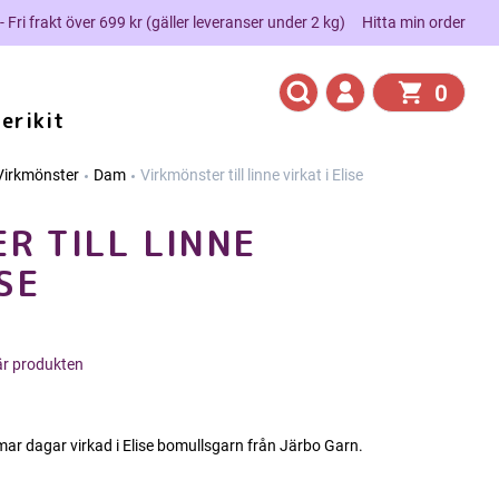
 - Fri frakt över 699 kr (gäller leveranser under 2 kg)
Hitta min order
0
erikit
Virkmönster
Dam
Virkmönster till linne virkat i Elise
R TILL LINNE
ISE
här produkten
r dagar virkad i Elise bomullsgarn från Järbo Garn.