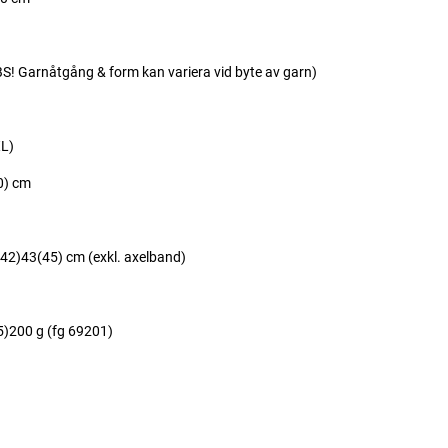
Garnåtgång & form kan variera vid byte av garn)
L)
0) cm
)43(45) cm (exkl. axelband)
200 g (fg 69201)