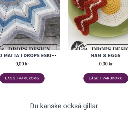
VIRKAD MATTA I DROPS ESKIMO MED RÄNDER OCH SICKSACKSMÖNSTER.
HAM & EGGS
0,00 kr
0,00 kr
LÄGG I VARUKORG
LÄGG I VARUKORG
Du kanske också gillar