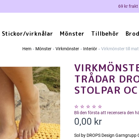
69 kr frakt
Stickor/virknålar
Mönster
Tillbehör
Brod
Hem
Mönster
Virkmönster
Interiör
Virkmönster till ma
VIRKMÖNSTE
TRÅDAR DRO
STOLPAR O
Bli den första att recensera den 
0,00 kr
Sol by DROPS Design Garngrupp C 