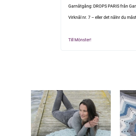
Garnåtgång: DROPS PARIS från Garns
Virknål nr. 7 – eller det nålnr du må
Till Mönster!