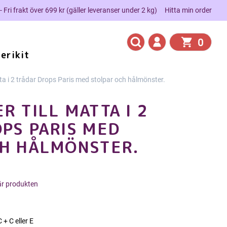
 - Fri frakt över 699 kr (gäller leveranser under 2 kg)
Hitta min order
0
erikit
tta i 2 trådar Drops Paris med stolpar och hålmönster.
R TILL MATTA I 2
PS PARIS MED
CH HÅLMÖNSTER.
här produkten
+ C eller E