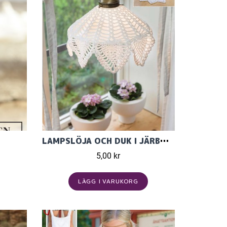
LAMPSLÖJA OCH DUK I JÄRBO 8/4 200G
5,00 kr
LÄGG I VARUKORG