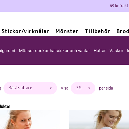
69 kr frakt
Stickor/virknålar
Mönster
Tillbehör
Brod
igurumi
Mössor sockor halsdukar och vantar
Hattar
Väskor
I
g
Visa
per sida
dukter