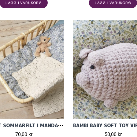
LÄGG I VARUKORG
LÄGG I VARUKORG
VIRKAT SOMMARFILT I MANDARIN PETIT INGÅR I MÖNSTERKATALOG 1909
70,00 kr
50,00 kr