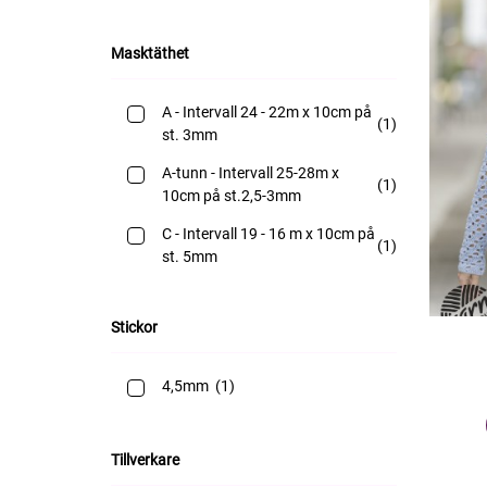
monstermössa
(3)
Masktäthet
mössor
(82)
overall
(1)
A - Intervall 24 - 22m x 10cm på
(1)
st. 3mm
pannband
(15)
A-tunn - Intervall 25-28m x
(1)
ponchos
(27)
10cm på st.2,5-3mm
pulsvärmare
(4)
C - Intervall 19 - 16 m x 10cm på
(1)
st. 5mm
set
(41)
shorts
(1)
Stickor
sittunderlag
(1)
4,5mm
(1)
sjalar
(20)
sockor
(9)
Tillverkare
tofflor
(43)