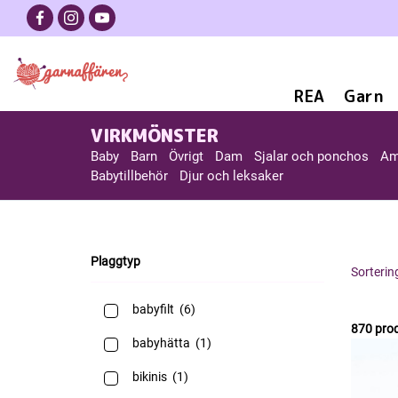
REA
Garn
VIRKMÖNSTER
Baby
Barn
Övrigt
Dam
Sjalar och ponchos
Am
Babytillbehör
Djur och leksaker
Plaggtyp
Sorterin
babyfilt
(6)
870 pro
babyhätta
(1)
bikinis
(1)