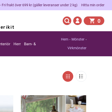
 - Fri frakt över 699 kr (gäller leveranser under 2 kg)
Hitta min order
0
erikit
Hem
Mönster
nteriör
Herr
Barn- &
Virkmönster