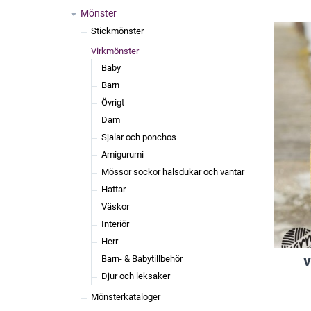
Mönster
Stickmönster
Virkmönster
Baby
Barn
Övrigt
Dam
Sjalar och ponchos
Amigurumi
Mössor sockor halsdukar och vantar
Hattar
Väskor
Interiör
Herr
Barn- & Babytillbehör
V
Djur och leksaker
Mönsterkataloger