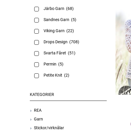
Järbo Garn
(68)
toppar
(14)
Sandnes Garn
(5)
tröjor
(19)
Viking Garn
(22)
tunikor
(6)
Drops Design
(708)
vantar
(7)
Svarta Fåret
(51)
väskor
(17)
Permin
(5)
väst
(10)
Petite Knit
(2)
KATEGORIER
REA
Garn
Stickor/virknålar