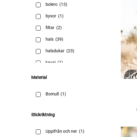
bolero
(13)
byxor
(1)
filtar
(2)
hals
(39)
halsdukar
(23)
kavaj
(1)
kjol
(1)
Material
kjolar
(7)
Bomull
(1)
klänningar
(14)
koftor
(69)
Stickriktning
leksaker
(48)
Uppifrån och ner
(1)
Linne
(1)