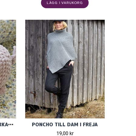
LÄGG I VARUKORG
BAMBI BABY SOFT TOY VIRKAD I BAMBI FRÅN KATIAGARN
PONCHO TILL DAM I FREJA
19,00 kr