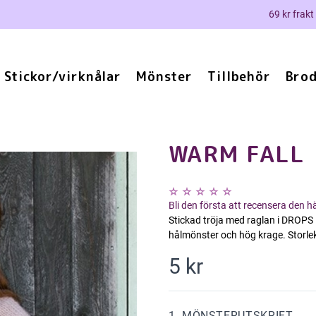
69 kr frakt
Stickor/virknålar
Mönster
Tillbehör
Brod
WARM FALL
Bli den första att recensera den 
Stickad tröja med raglan i DROPS 
hålmönster och hög krage. Storlek
5 kr
1. MÖNSTERUTSKRIFT