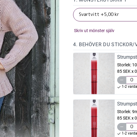
Skriv ut mönster själv
4. BEHÖVER DU STICKOR/
Strumpst
Storlek:
1
85 SEK x 0
1-2 vard
Strumpst
Storlek:
9
85 SEK x 0
1-2 vard