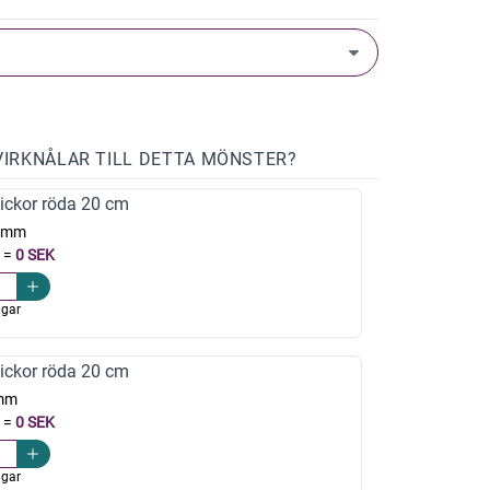
VIRKNÅLAR TILL DETTA MÖNSTER?
ickor röda 20 cm
0mm
=
0 SEK
agar
ickor röda 20 cm
mm
=
0 SEK
agar