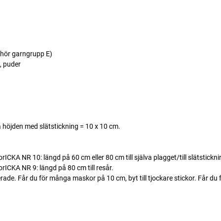
lhör garngrupp E)
, puder
 höjden med slätstickning = 10 x 10 cm.
KA NR 10: längd på 60 cm eller 80 cm till själva plagget/till slätstickni
CKA NR 9: längd på 80 cm till resår.
. Får du för många maskor på 10 cm, byt till tjockare stickor. Får du fö