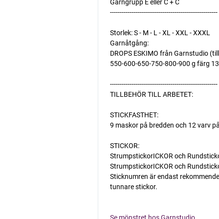
Garngrupp E eller C + C
-------------------------------------------------------
Storlek: S - M - L - XL - XXL - XXXL
Garnåtgång:
DROPS ESKIMO från Garnstudio (til
550-600-650-750-800-900 g färg 13
-------------------------------------------------------
TILLBEHÖR TILL ARBETET:
STICKFASTHET:
9 maskor på bredden och 12 varv på
STICKOR:
StrumpstickorICKOR och RundstickorIC
StrumpstickorICKOR och RundstickorI
Sticknumren är endast rekommenderade
tunnare stickor.
Se mönstret hos Garnstudio