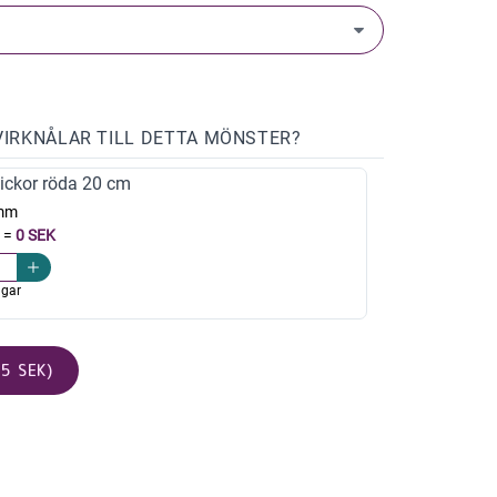
VIRKNÅLAR TILL DETTA MÖNSTER?
ickor röda 20 cm
mm
=
0 SEK
agar
5 SEK)