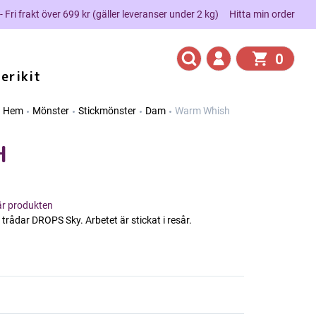
 - Fri frakt över 699 kr (gäller leveranser under 2 kg)
Hitta min order
0
erikit
Hem
Mönster
Stickmönster
Dam
Warm Whish
H
här produkten
trådar DROPS Sky. Arbetet är stickat i resår.