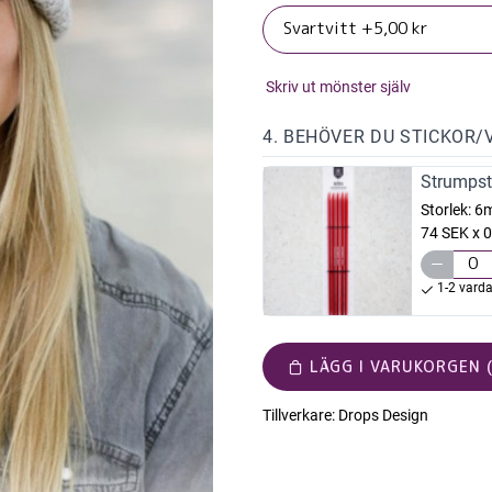
Skriv ut mönster själv
4. BEHÖVER DU STICKOR/
Strumpst
Storlek:
6
74 SEK x 0
1-2 vard
LÄGG I VARUKORGEN (
Tillverkare:
Drops Design