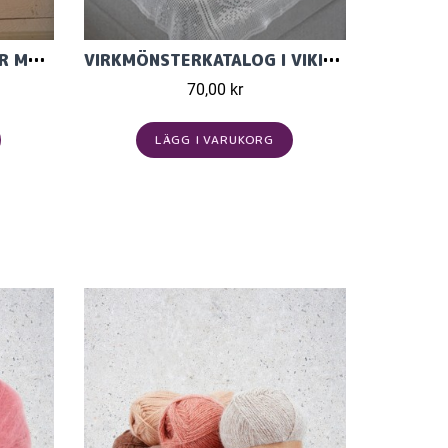
STICK- OCH VIRKMÖNSTER MED PIPPI RANDNING TILL GRYTLAPP, FILT OCH KUDDE I TILDA BLANDGARN
VIRKMÖNSTERKATALOG I VIKING VIRKGARN 2429
70,00 kr
LÄGG I VARUKORG