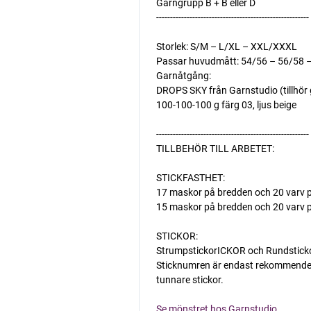
Garngrupp B + B eller D
-------------------------------------------------------
Storlek: S/M – L/XL – XXL/XXXL
Passar huvudmått: 54/56 – 56/58 
Garnåtgång:
DROPS SKY från Garnstudio (tillhör
100-100-100 g färg 03, ljus beige
-------------------------------------------------------
TILLBEHÖR TILL ARBETET:
STICKFASTHET:
17 maskor på bredden och 20 varv p
15 maskor på bredden och 20 varv p
STICKOR:
StrumpstickorICKOR och Rundsticko
Sticknumren är endast rekommenderade
tunnare stickor.
Se mönstret hos Garnstudio