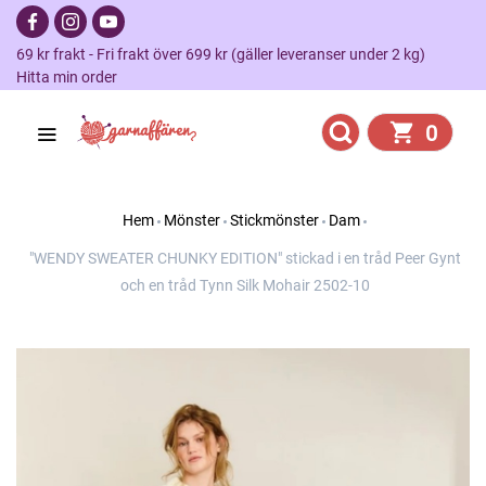
69 kr frakt - Fri frakt över 699 kr (gäller leveranser under 2 kg)
Hitta min order
0
Hem
Mönster
Stickmönster
Dam
"WENDY SWEATER CHUNKY EDITION" stickad i en tråd Peer Gynt
och en tråd Tynn Silk Mohair 2502-10