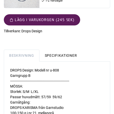
1-2 vardagar
LÄGG I VARUKORGEN (245 SEK)
Tillverkare:
Drops Design
BESKRIVNING
SPECIFIKATIONER
DROPS Design: Modell nr u-808
Garngrupp B
----------------------------------------------------------
MÖSSA:
Storlek: S/M  L/XL
Passar huvudmått: 57/59  59/62
Garnåtgång:
DROPS KARISMA från Garnstudio
100-150 g i nr 21, mellangrå