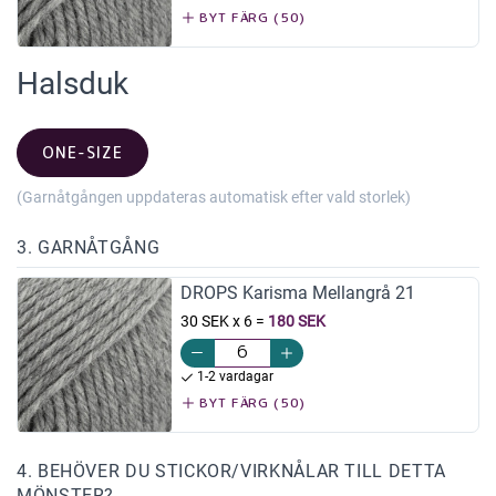
BYT FÄRG (50)
Halsduk
ONE-SIZE
(Garnåtgången uppdateras automatisk efter vald storlek)
3. GARNÅTGÅNG
DROPS Karisma Mellangrå 21
30 SEK x 6
=
180 SEK
1-2 vardagar
BYT FÄRG (50)
4. BEHÖVER DU STICKOR/VIRKNÅLAR TILL DETTA
MÖNSTER?