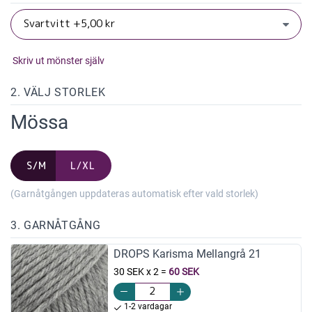
Skriv ut mönster själv
2. VÄLJ STORLEK
Mössa
S/M
L/XL
(Garnåtgången uppdateras automatisk efter vald storlek)
3. GARNÅTGÅNG
DROPS Karisma Mellangrå 21
30 SEK x 2
=
60 SEK
1-2 vardagar