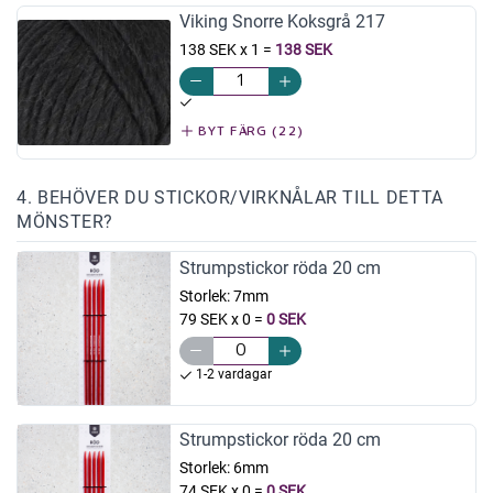
Viking Snorre Koksgrå 217
138 SEK x 1
=
138 SEK
BYT FÄRG (22)
4. BEHÖVER DU STICKOR/VIRKNÅLAR TILL DETTA
MÖNSTER?
Strumpstickor röda 20 cm
Storlek:
7mm
79 SEK x 0
=
0 SEK
1-2 vardagar
Strumpstickor röda 20 cm
Storlek:
6mm
74 SEK x 0
=
0 SEK