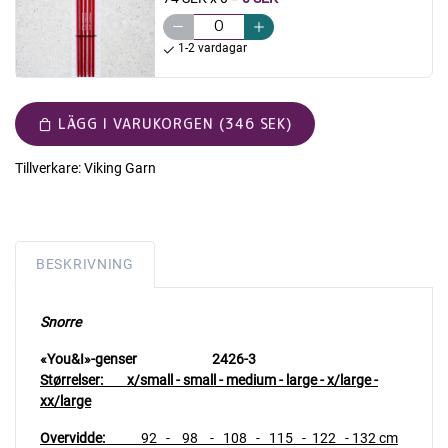
1-2 vardagar
LÄGG I VARUKORGEN (346 SEK)
Tillverkare:
Viking Garn
BESKRIVNING
Snorre
«You&I»-genser 2426-3
Størrelser:
x/small - small - medium - large - x/large -
xx/large
Overvidde:
92 - 98 - 108 - 115 - 122 - 132 cm