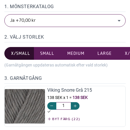
1. MÖNSTERKATALOG
2. VÄLJ STORLEK
X/SMALL
SMALL
MEDIUM
LARGE
X
(Garnåtgången uppdateras automatisk efter vald storlek)
3. GARNÅTGÅNG
Viking Snorre Grå 215
138 SEK x 1
=
138 SEK
BYT FÄRG (22)