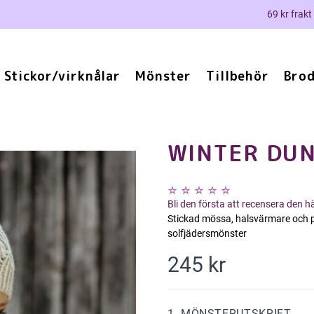
69 kr frakt
Stickor/virknålar
Mönster
Tillbehör
Brod
WINTER DU
Bli den första att recensera den 
Stickad mössa, halsvärmare och p
solfjädersmönster
245 kr
1. MÖNSTERUTSKRIFT