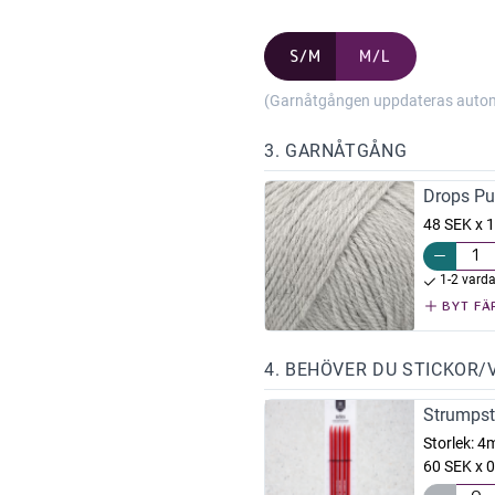
S/M
M/L
(Garnåtgången uppdateras automat
3. GARNÅTGÅNG
Drops Pu
48 SEK x 1
1-2 vard
BYT FÄ
4. BEHÖVER DU STICKOR/
Strumpst
Storlek:
4
60 SEK x 0