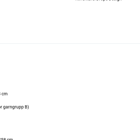
8 cm
ör garngrupp B)
6/58 cm