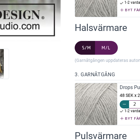
1-2 vard
BYT FÄ
Halsvärmare
S/M
M/L
(Garnåtgången uppdateras automat
3. GARNÅTGÅNG
Drops Pu
48 SEK x 2
1-2 vard
BYT FÄ
Pulsvärmare