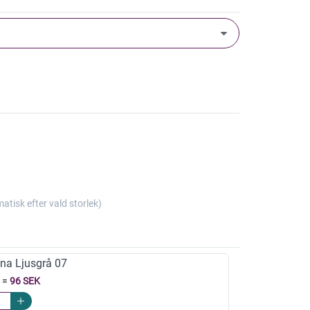
isk efter vald storlek)
na Ljusgrå 07
=
96 SEK