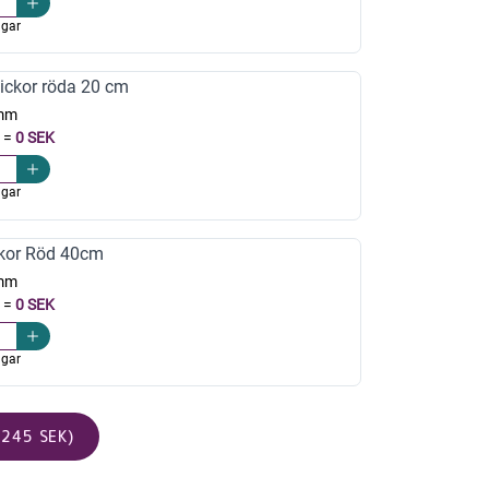
agar
ickor röda 20 cm
mm
=
0 SEK
agar
kor Röd 40cm
mm
=
0 SEK
agar
245 SEK)