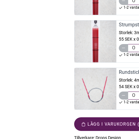
1-2 vard
Strumpst
Storlek:
3
55 SEK x 0
1-2 vard
Rundstic
Storlek:
4
54 SEK x 0
1-2 vard
LÄGG I VARUKORGEN (
Tillverkare:
Drops Design