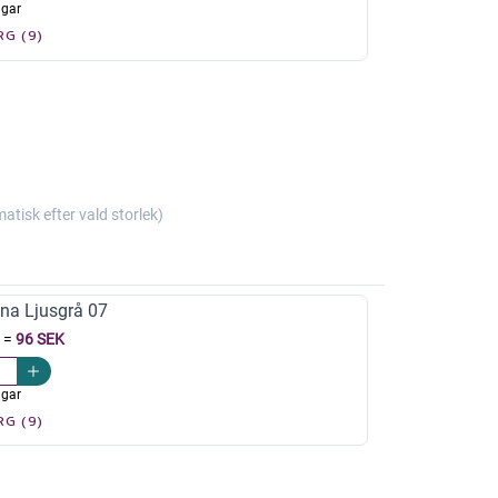
agar
RG (9)
isk efter vald storlek)
na Ljusgrå 07
=
96 SEK
agar
RG (9)