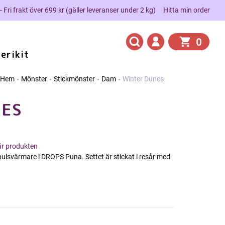
 - Fri frakt över 699 kr (gäller leveranser under 2 kg)
Hitta min order
0
erikit
Hem
Mönster
Stickmönster
Dam
Winter Dunes
NES
här produkten
ulsvärmare i DROPS Puna. Settet är stickat i resår med