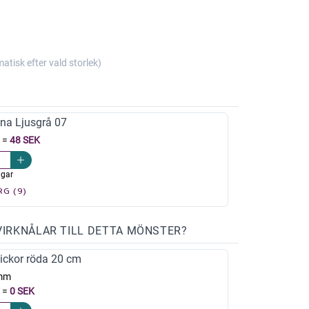
isk efter vald storlek)
na Ljusgrå 07
=
48 SEK
agar
RG (9)
VIRKNÅLAR TILL DETTA MÖNSTER?
ickor röda 20 cm
mm
=
0 SEK