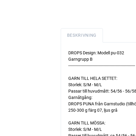
BESKRIVNING
DROPS Design: Modell pu-032
Garngrupp B
-------------------------------------------------------
GARN TILL HELA SETTET:
Storlek: S/M - M/L
Passar till huvudmått: 54/56 - 56/5
Garnåtgång:
DROPS PUNA från Garnstudio (tillh
250-300 g färg 07, ljus grå
GARN TILL MÖSSA:
Storlek: S/M - M/L
Passer till huvudmått: ca 54/56 - 5