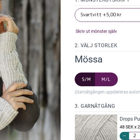
Skriv ut mönster själv
2. VÄLJ STORLEK
Mössa
S/M
M/L
(Garnåtgången uppdateras automat
3. GARNÅTGÅNG
Drops Pu
48 SEK x 2