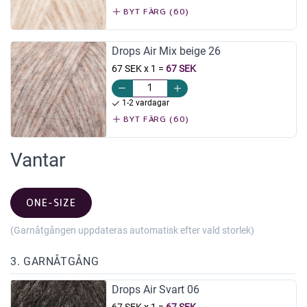
BYT FÄRG (60)
Drops Air Mix beige 26
67 SEK x 1
=
67 SEK
1-2 vardagar
BYT FÄRG (60)
Vantar
ONE-SIZE
(Garnåtgången uppdateras automatisk efter vald storlek)
3. GARNÅTGÅNG
Drops Air Svart 06
67 SEK x 1
=
67 SEK