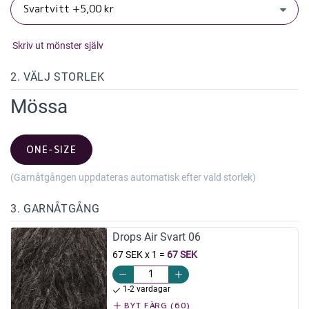
Skriv ut mönster själv
2. VÄLJ STORLEK
Mössa
ONE-SIZE
(Garnåtgången uppdateras automatisk efter vald storlek)
3. GARNÅTGÅNG
Drops Air Svart 06
67 SEK x 1
=
67 SEK
1-2 vardagar
BYT FÄRG (60)