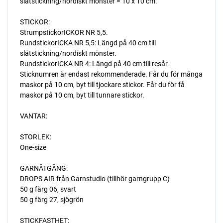
slätstickning/nordiskt mönster = 10 x 10 cm.
STICKOR:
StrumpstickorICKOR NR 5,5.
RundstickorICKA NR 5,5: Längd på 40 cm till
slätstickning/nordiskt mönster.
RundstickorICKA NR 4: Längd på 40 cm till resår.
Sticknumren är endast rekommenderade. Får du för många
maskor på 10 cm, byt till tjockare stickor. Får du för få
maskor på 10 cm, byt till tunnare stickor.
VANTAR:
STORLEK:
One-size
GARNÅTGÅNG:
DROPS AIR från Garnstudio (tillhör garngrupp C)
50 g färg 06, svart
50 g färg 27, sjögrön
STICKFASTHET: