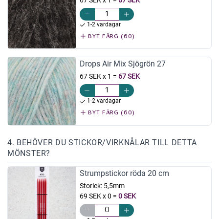
1-2 vardagar
BYT FÄRG (60)
Drops Air Mix Sjögrön 27
67 SEK x 1
=
67 SEK
1-2 vardagar
BYT FÄRG (60)
4. BEHÖVER DU STICKOR/VIRKNÅLAR TILL DETTA
MÖNSTER?
Strumpstickor röda 20 cm
Storlek:
5,5mm
69 SEK x 0
=
0 SEK