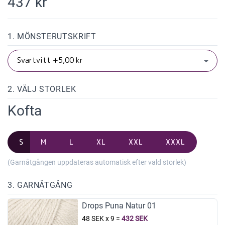
437 kr
1. MÖNSTERUTSKRIFT
2. VÄLJ STORLEK
Kofta
S
M
L
XL
XXL
XXXL
(Garnåtgången uppdateras automatisk efter vald storlek)
3. GARNÅTGÅNG
Drops Puna Natur 01
48 SEK x 9
=
432 SEK