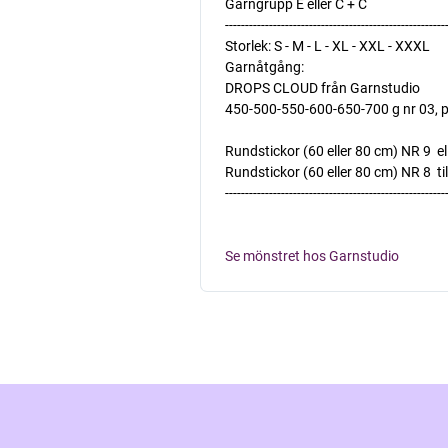
Garngrupp E eller C + C
-------------------------------------------------------
Storlek: S - M - L - XL - XXL - XXXL
Garnåtgång:
DROPS CLOUD från Garnstudio
450-500-550-600-650-700 g nr 03, p
Rundstickor (60 eller 80 cm) NR 9  e
Rundstickor (60 eller 80 cm) NR 8  til
-------------------------------------------------------
Se mönstret hos Garnstudio