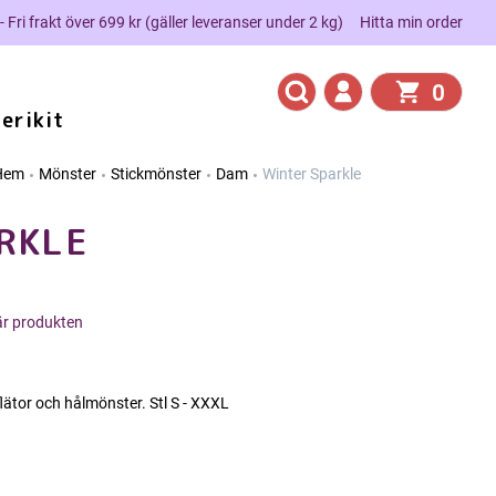
 - Fri frakt över 699 kr (gäller leveranser under 2 kg)
Hitta min order
0
erikit
Hem
Mönster
Stickmönster
Dam
Winter Sparkle
RKLE
här produkten
flätor och hålmönster. Stl S - XXXL