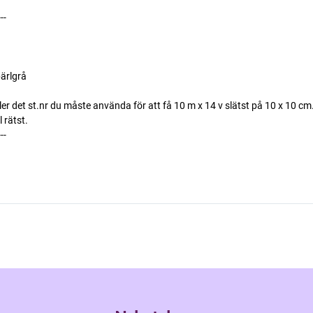
---
ärlgrå
ller det st.nr du måste använda för att få 10 m x 14 v slätst på 10 x 10 cm
l rätst.
---