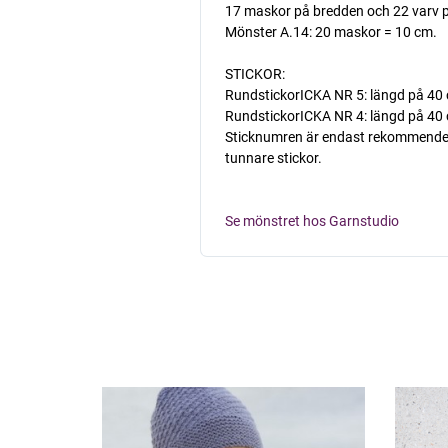
17 maskor på bredden och 22 varv p
Mönster A.14: 20 maskor = 10 cm.
STICKOR:
RundstickorICKA NR 5: längd på 40 c
RundstickorICKA NR 4: längd på 40 cm
Sticknumren är endast rekommenderade
tunnare stickor.
Se mönstret hos Garnstudio