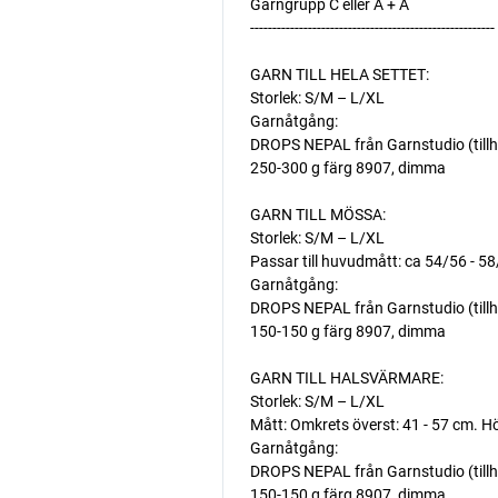
Garngrupp C eller A + A
-------------------------------------------------------
GARN TILL HELA SETTET:
Storlek: S/M – L/XL
Garnåtgång:
DROPS NEPAL från Garnstudio (tillh
250-300 g färg 8907, dimma
GARN TILL MÖSSA:
Storlek: S/M – L/XL
Passar till huvudmått: ca 54/56 - 5
Garnåtgång:
DROPS NEPAL från Garnstudio (tillh
150-150 g färg 8907, dimma
GARN TILL HALSVÄRMARE:
Storlek: S/M – L/XL
Mått: Omkrets överst: 41 - 57 cm. Hö
Garnåtgång:
DROPS NEPAL från Garnstudio (tillh
150-150 g färg 8907, dimma