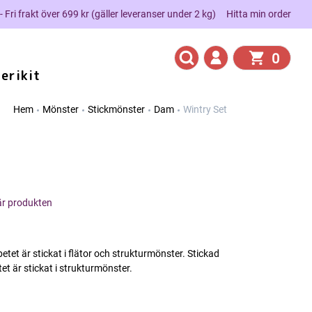
 - Fri frakt över 699 kr (gäller leveranser under 2 kg)
Hitta min order
0
erikit
Hem
Mönster
Stickmönster
Dam
Wintry Set
här produkten
tet är stickat i flätor och strukturmönster. Stickad
t är stickat i strukturmönster.