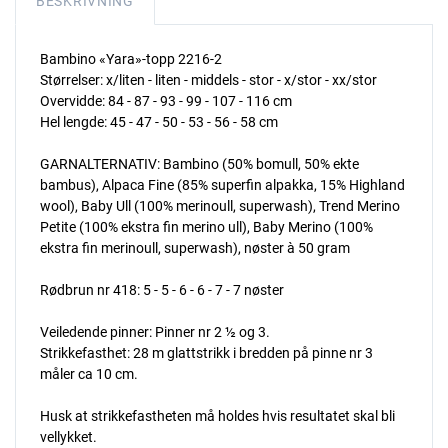
BESKRIVNING
Bambino «Yara»-topp 2216-2
Størrelser: x/liten - liten - middels - stor - x/stor - xx/stor
Overvidde: 84 - 87 - 93 - 99 - 107 - 116 cm
Hel lengde: 45 - 47 - 50 - 53 - 56 - 58 cm
GARNALTERNATIV: Bambino (50% bomull, 50% ekte
bambus), Alpaca Fine (85% superfin alpakka, 15% Highland
wool), Baby Ull (100% merinoull, superwash), Trend Merino
Petite (100% ekstra fin merino ull), Baby Merino (100%
ekstra fin merinoull, superwash), nøster à 50 gram
Rødbrun nr 418: 5 - 5 - 6 - 6 - 7 - 7 nøster
Veiledende pinner: Pinner nr 2 ½ og 3.
Strikkefasthet: 28 m glattstrikk i bredden på pinne nr 3
måler ca 10 cm.
Husk at strikkefastheten må holdes hvis resultatet skal bli
vellykket.