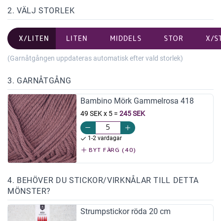
2. VÄLJ STORLEK
X/LITEN
LITEN
MIDDELS
STOR
X/S
(Garnåtgången uppdateras automatisk efter vald storlek)
3. GARNÅTGÅNG
Bambino Mörk Gammelrosa 418
49 SEK x 5
=
245 SEK
1-2 vardagar
BYT FÄRG (40)
4. BEHÖVER DU STICKOR/VIRKNÅLAR TILL DETTA
MÖNSTER?
Strumpstickor röda 20 cm