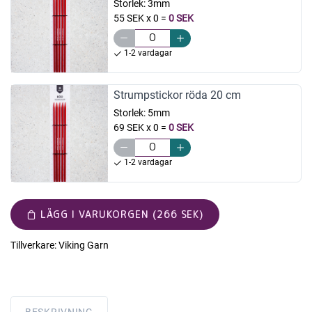
Storlek:
3mm
55 SEK x 0
=
0 SEK
1-2 vardagar
Strumpstickor röda 20 cm
Storlek:
5mm
69 SEK x 0
=
0 SEK
1-2 vardagar
LÄGG I VARUKORGEN (266 SEK)
Tillverkare:
Viking Garn