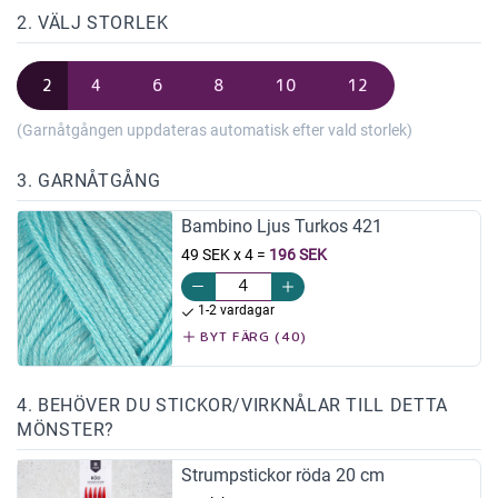
2. VÄLJ STORLEK
2
4
6
8
10
12
(Garnåtgången uppdateras automatisk efter vald storlek)
3. GARNÅTGÅNG
Bambino Ljus Turkos 421
49 SEK x 4
=
196 SEK
1-2 vardagar
BYT FÄRG (40)
4. BEHÖVER DU STICKOR/VIRKNÅLAR TILL DETTA
MÖNSTER?
Strumpstickor röda 20 cm