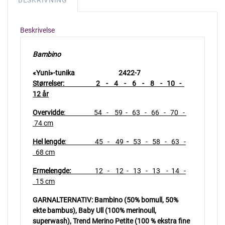
BESKRIVNING
Beskrivelse
Bambino
«Yuni»-tunika 2422-7
Størrelser: 2 - 4 - 6 - 8 - 10 -
12 år
Overvidde
: 54 - 59
- 63 - 66 - 70 -
74 cm
Hel lengde
: 45
- 49
-
53 - 58 - 63 -
68 cm
Ermelengde:
12 - 12 - 13 - 13 - 14 -
15 cm
GARNALTERNATIV: Bambino (50% bomull, 50%
ekte bambus), Baby Ull (100% merinoull,
superwash), Trend Merino Petite (100 % ekstra fine